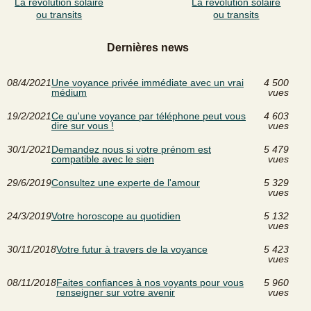
La révolution solaire
La révolution solaire
ou transits
ou transits
Dernières news
08/4/2021
Une voyance privée immédiate avec un vrai
4 500
médium
vues
19/2/2021
Ce qu'une voyance par téléphone peut vous
4 603
dire sur vous !
vues
30/1/2021
Demandez nous si votre prénom est
5 479
compatible avec le sien
vues
29/6/2019
Consultez une experte de l'amour
5 329
vues
24/3/2019
Votre horoscope au quotidien
5 132
vues
30/11/2018
Votre futur à travers de la voyance
5 423
vues
08/11/2018
Faites confiances à nos voyants pour vous
5 960
renseigner sur votre avenir
vues