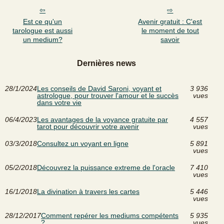
Est ce qu'un
Avenir gratuit : C'est
tarologue est aussi
le moment de tout
un medium?
savoir
Dernières news
28/1/2024
Les conseils de David Saroni, voyant et
3 936
astrologue, pour trouver l'amour et le succès
vues
dans votre vie
06/4/2023
Les avantages de la voyance gratuite par
4 557
tarot pour découvrir votre avenir
vues
03/3/2018
Consultez un voyant en ligne
5 891
vues
05/2/2018
Découvrez la puissance extreme de l'oracle
7 410
vues
16/1/2018
La divination à travers les cartes
5 446
vues
28/12/2017
Comment repérer les mediums compétents
5 935
?
vues