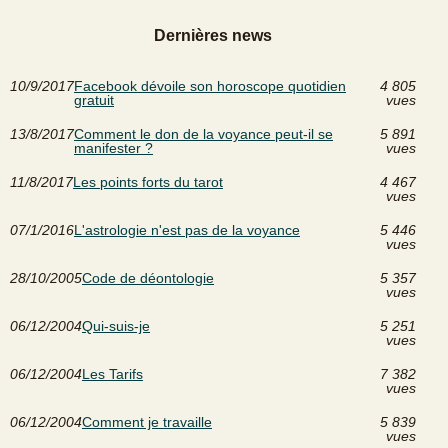
Dernières news
10/9/2017
Facebook dévoile son horoscope quotidien
4 805
gratuit
vues
13/8/2017
Comment le don de la voyance peut-il se
5 891
manifester ?
vues
11/8/2017
Les points forts du tarot
4 467
vues
07/1/2016
L'astrologie n'est pas de la voyance
5 446
vues
28/10/2005
Code de déontologie
5 357
vues
06/12/2004
Qui-suis-je
5 251
vues
06/12/2004
Les Tarifs
7 382
vues
06/12/2004
Comment je travaille
5 839
vues