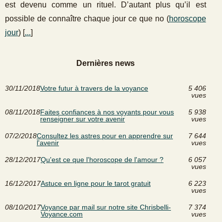
est devenu comme un rituel. D’autant plus qu’il est
possible de connaître chaque jour ce que no (
horoscope
jour
) [
...
]
Dernières news
30/11/2018
Votre futur à travers de la voyance
5 406
vues
08/11/2018
Faites confiances à nos voyants pour vous
5 938
renseigner sur votre avenir
vues
07/2/2018
Consultez les astres pour en apprendre sur
7 644
l'avenir
vues
28/12/2017
Qu'est ce que l'horoscope de l'amour ?
6 057
vues
16/12/2017
Astuce en ligne pour le tarot gratuit
6 223
vues
08/10/2017
Voyance par mail sur notre site Chrisbelli-
7 374
Voyance.com
vues