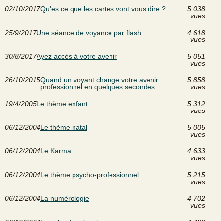
02/10/2017
Qu'es ce que les cartes vont vous dire ?
5 038
vues
25/9/2017
Une séance de voyance par flash
4 618
vues
30/8/2017
Ayez accès à votre avenir
5 051
vues
26/10/2015
Quand un voyant change votre avenir
5 858
professionnel en quelques secondes
vues
19/4/2005
Le thème enfant
5 312
vues
06/12/2004
Le thème natal
5 005
vues
06/12/2004
Le Karma
4 633
vues
06/12/2004
Le thème psycho-professionnel
5 215
vues
06/12/2004
La numérologie
4 702
vues