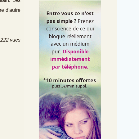
tain. Les
e d'autre
 222 vues